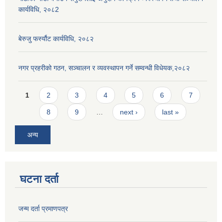
कार्यविधि, २०८2
बेरुजु फर्स्यौट कार्यविधि, २०८२
नगर प्रहरीको गठन, सञ्चालन र व्यवस्थापन गर्ने सम्वन्धी विधेयक,२०८२
Pages
1
2
3
4
5
6
7
8
9
…
next ›
last »
अन्य
घटना दर्ता
जन्म दर्ता प्रमाणपत्र