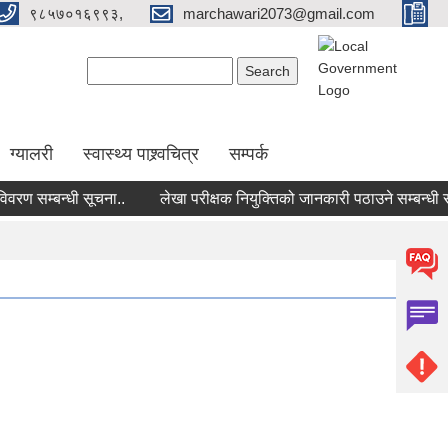
९८५७०१६९९३,
marchawari2073@gmail.com
Search form
Search
ग्यालरी
स्वास्थ्य पाश्र्वचित्र
सम्पर्क
 सम्बन्धी सूचना..
लेखा परीक्षक नियुक्तिको जानकारी पठाउने सम्बन्धी सूचन