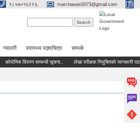
९८५७०१६९९३,
marchawari2073@gmail.com
Search form
Search
ग्यालरी
स्वास्थ्य पाश्र्वचित्र
सम्पर्क
ोपोमिस विवरण सम्बन्धी सूचना..
लेखा परीक्षक नियुक्तिको जानकारी पठाउने स