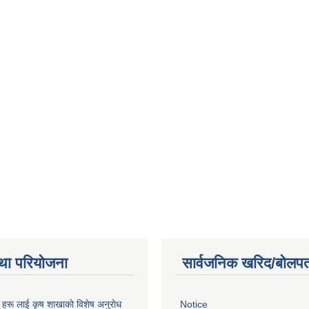
था परियोजना
सार्वजनिक खरिद/बोलपत
ू हरू लाई कृष शाखाकाे विशेष अनुराेध
Notice