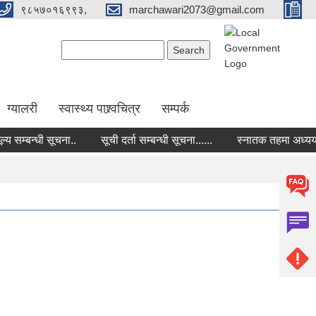
९८५७०१६९९३,
marchawari2073@gmail.com
Search form
Search
ग्यालरी
स्वास्थ्य पाश्र्वचित्र
सम्पर्क
सम्बन्धी सूचना..
सूची दर्ता सम्बन्धी सूचना......
स्नातक तहमा अध्ययनको ला