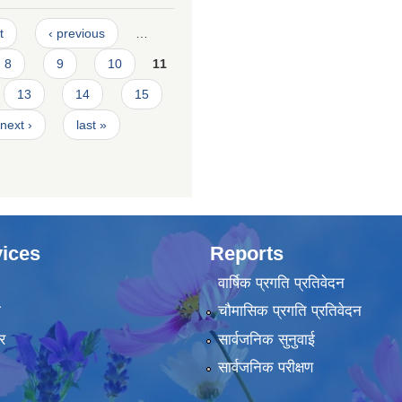
t
‹ previous
…
8
9
10
11
13
14
15
next ›
last »
ices
Reports
वार्षिक प्रगति प्रतिवेदन
ा
चौमासिक प्रगति प्रतिवेदन
र
सार्वजनिक सुनुवाई
सार्वजनिक परीक्षण