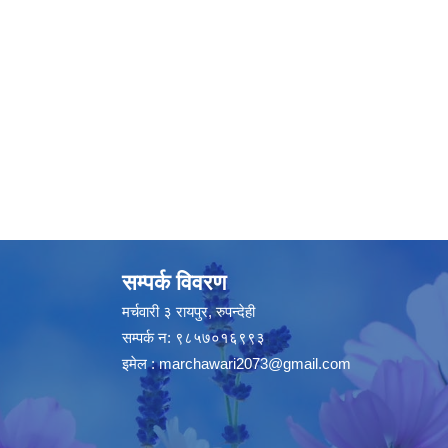
सम्पर्क विवरण
मर्चवारी ३ रायपुर, रुपन्देही
सम्पर्क न: ९८५७०१६९९३
इमेल :
marchawari2073@gmail.com