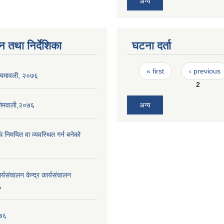
अन्य
न तथा निर्देशिका
घटना दर्ता
Pages
« first
‹ previous
नियमावली, २०७६
2
निमवाली,२०७६
अन्य
धि निमयित वा व्यवस्थित गर्न बनेको
यसंचालन केन्द्र कार्यसंचालन
६
०७६