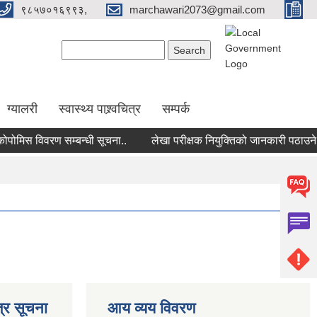
९८५७०१६९९३,
marchawari2073@gmail.com
Search form
Search
ग्यालरी
स्वास्थ्य पाश्र्वचित्र
सम्पर्क
मिस विवरण सम्बन्धी सूचना..
लेखा परीक्षक नियुक्तिको जानकारी पठाउने सम्
्र सूचना
आय व्यय विवरण