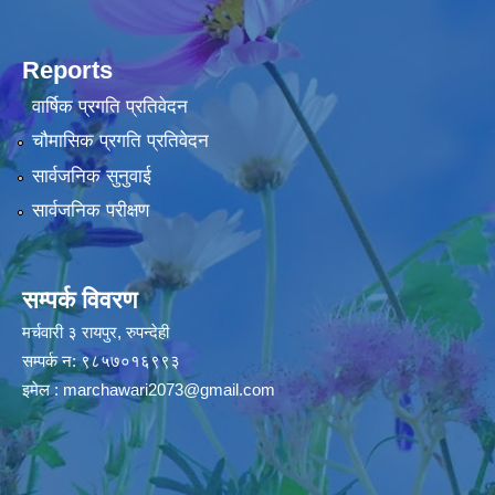
Reports
वार्षिक प्रगति प्रतिवेदन
चौमासिक प्रगति प्रतिवेदन
सार्वजनिक सुनुवाई
सार्वजनिक परीक्षण
सम्पर्क विवरण
मर्चवारी ३ रायपुर, रुपन्देही
सम्पर्क न: ९८५७०१६९९३
इमेल :
marchawari2073@gmail.com