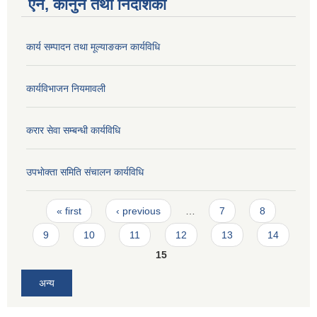
ऐन, कानुन तथा निर्देशिका
कार्य सम्पादन तथा मूल्याङकन कार्यविधि
कार्यविभाजन नियमावली
करार सेवा सम्बन्धी कार्यविधि
उपभाेक्ता समिति संचालन कार्यविधि
Pages
« first
‹ previous
…
7
8
9
10
11
12
13
14
15
अन्य