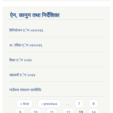
ऐन, कानुन तथा निर्देशिका
विनियाेजन एेन ०७५/०७६
अार्थिक एेन ०७५/०७६
शिक्षा एेन २०७४
सहकारी एेन २०७४
गाउँसभा संचालन कार्यविधि
Pages
« first
‹ previous
…
7
8
9
10
11
12
13
14