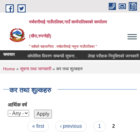
Skip to main content
मर्चवारीमाई गाउँपालिका,गाउँ कार्यपालिकाको कार्यालय
(खैरा,रुपन्देही)
" सबैको सहभागिता : मर्चवारीमाई नमुना गाउँपालिका "
समाचार
कोपोमिस विवरण सम्बन्धी सूचना..
लेखा परीक्षक नियुक्तिको जानकारी पठाउ
You are here
Home
»
सूचना तथा जानकारी
» कर तथा शुल्कहरु
कर तथा शुल्कहरु
आर्थिक वर्ष
Pages
« first
‹ previous
1
2