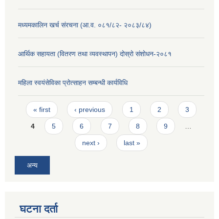
मध्यमकालिन खर्च संरचना (आ.व. ०८१/८२- २०८३/८४)
आर्थिक सहायता (वितरण तथा व्यवस्थापन) दोस्रो संशोधन-२०८१
महिला स्वयंसेविका प्रोत्साहन सम्बन्धी कार्यविधि
Pages
« first
‹ previous
1
2
3
4
5
6
7
8
9
…
next ›
last »
अन्य
घटना दर्ता