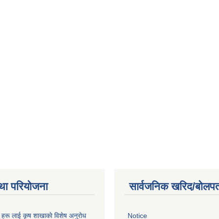
था परियोजना
सार्वजनिक खरिद/बोलपत
ू हरू लाई कृष शाखाकाे विशेष अनुराेध
Notice