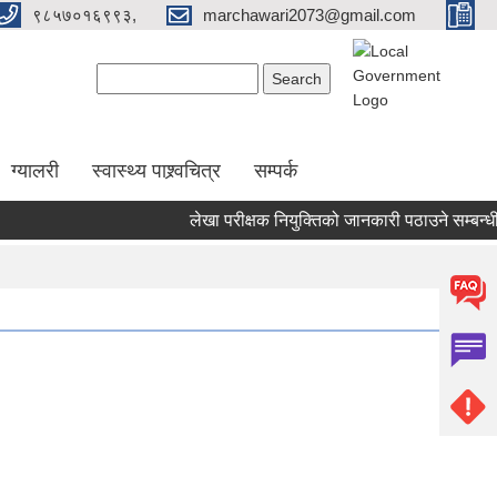
९८५७०१६९९३,
marchawari2073@gmail.com
Search form
Search
ग्यालरी
स्वास्थ्य पाश्र्वचित्र
सम्पर्क
लेखा परीक्षक नियुक्तिको जानकारी पठाउने सम्बन्धी सू