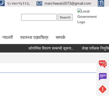
९८५७०१६९९३,
marchawari2073@gmail.com
Search form
Search
ग्यालरी
स्वास्थ्य पाश्र्वचित्र
सम्पर्क
कोपोमिस विवरण सम्बन्धी सूचना..
लेखा परीक्षक नियुक्तिको 