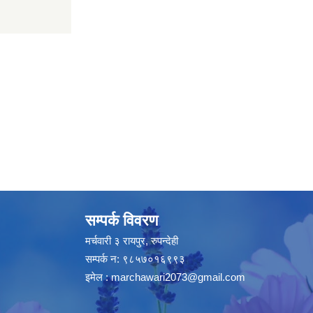
सम्पर्क विवरण
मर्चवारी ३ रायपुर, रुपन्देही
सम्पर्क न: ९८५७०१६९९३
इमेल :
marchawari2073@gmail.com