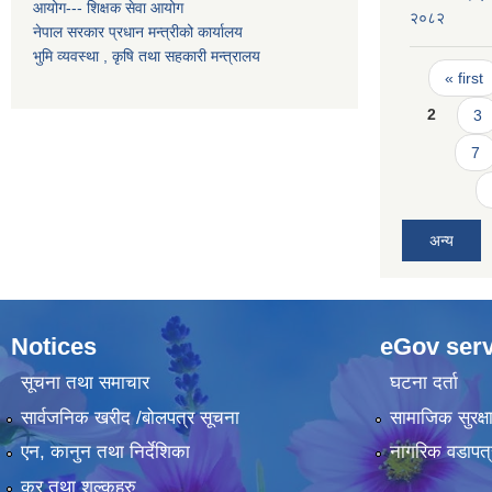
आयोग--- शिक्षक सेवा आयोग
२०८२
नेपाल सरकार प्रधान मन्त्रीको कार्यालय
भुमि व्यवस्था , कृषि तथा सहकारी मन्त्रालय
Pages
« first
2
3
7
अन्य
Notices
eGov serv
सूचना तथा समाचार
घटना दर्ता
सार्वजनिक खरीद /बोलपत्र सूचना
सामाजिक सुरक्ष
एन, कानुन तथा निर्देशिका
नागरिक वडापत्
कर तथा शुल्कहरु