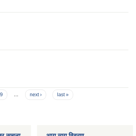
9
…
next ›
last »
्र सूचना
आय व्यय विवरण