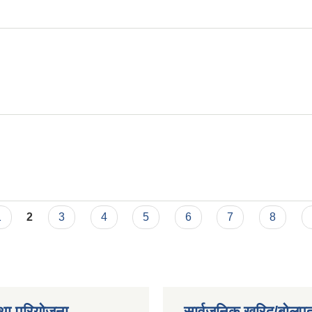
1
2
3
4
5
6
7
8
था परियोजना
सार्वजनिक खरिद/बोलपत