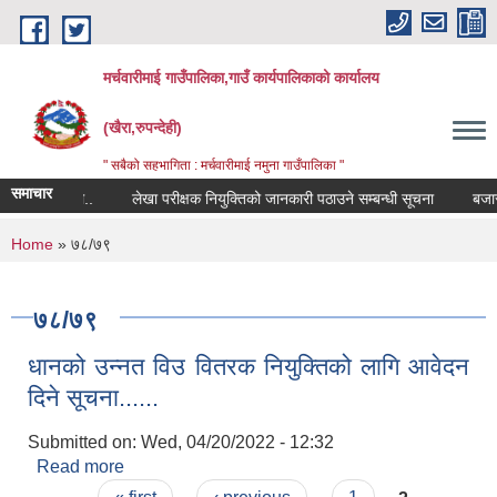
Skip to main content
मर्चवारीमाई गाउँपालिका,गाउँ कार्यपालिकाको कार्यालय
(खैरा,रुपन्देही)
" सबैको सहभागिता : मर्चवारीमाई नमुना गाउँपालिका "
समाचार
बन्धी सूचना..
लेखा परीक्षक नियुक्तिको जानकारी पठाउने सम्बन्धी सूचना
बजार मूल
You are here
Home
» ७८/७९
७८/७९
धानको उन्नत विउ वितरक नियुक्तिको लागि आवेदन
दिने सूचना......
Submitted on:
Wed, 04/20/2022 - 12:32
Read more
about धानको उन्नत विउ वितरक नियुक्तिको लागि आवेदन
दिने सूचना......