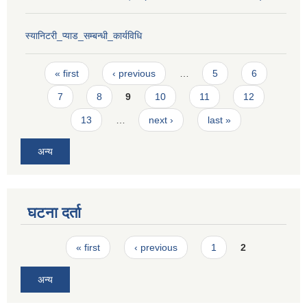
स्यानिटरी_प्याड_सम्बन्धी_कार्यविधि
Pages
« first
‹ previous
…
5
6
7
8
9
10
11
12
13
…
next ›
last »
अन्य
घटना दर्ता
Pages
« first
‹ previous
1
2
अन्य