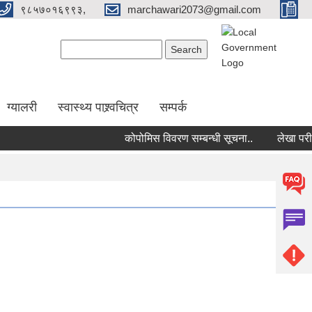
९८५७०१६९९३,
marchawari2073@gmail.com
Search form
Search
ग्यालरी
स्वास्थ्य पाश्र्वचित्र
सम्पर्क
कोपोमिस विवरण सम्बन्धी सूचना..
लेखा परीक्षक