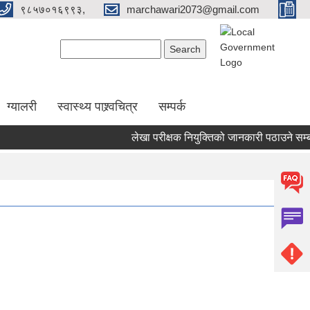
९८५७०१६९९३,
marchawari2073@gmail.com
Search form
Search
ग्यालरी
स्वास्थ्य पाश्र्वचित्र
सम्पर्क
लेखा परीक्षक नियुक्तिको जानकारी पठाउने सम्बन्धी 