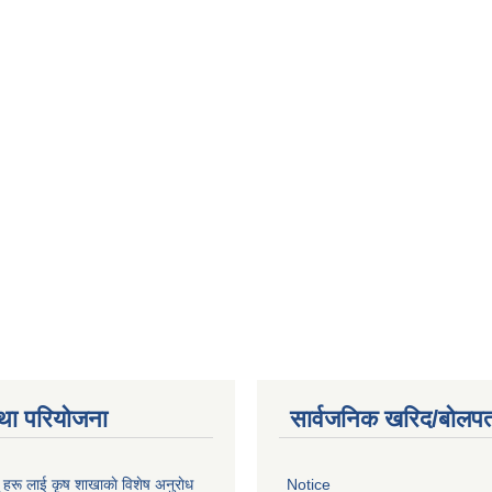
था परियोजना
सार्वजनिक खरिद/बोलपत
ू हरू लाई कृष शाखाकाे विशेष अनुराेध
Notice