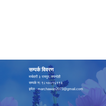
सम्पर्क विवरण
मर्चवारी ३ रायपुर, रुपन्देही
सम्पर्क न: ९८५७०१६९९३
इमेल :
marchawari2073@gmail.com