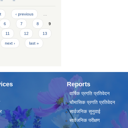
t
‹ previous
…
6
7
8
9
11
12
13
next ›
last »
ices
Reports
वार्षिक प्रगति प्रतिवेदन
ा
चौमासिक प्रगति प्रतिवेदन
र
सार्वजनिक सुनुवाई
सार्वजनिक परीक्षण