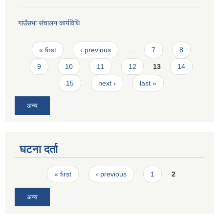
गाउँसभा संचालन कार्यविधि
Pages
« first
‹ previous
…
7
8
9
10
11
12
13
14
15
next ›
last »
अन्य
घटना दर्ता
Pages
« first
‹ previous
1
2
अन्य