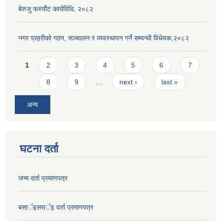
बेरुजु फर्स्यौट कार्यविधि, २०८२
नगर प्रहरीको गठन, सञ्चालन र व्यवस्थापन गर्ने सम्वन्धी विधेयक,२०८२
Pages
1
2
3
4
5
6
7
8
9
…
next ›
last »
अन्य
घटना दर्ता
जन्म दर्ता प्रमाणपत्र
बसार्इसरार्इ दर्ता प्रमाणपत्र