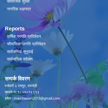
सामाजिक सुरक्षा
नागरिक वडापत्र
Reports
वार्षिक प्रगति प्रतिवेदन
चौमासिक प्रगति प्रतिवेदन
सार्वजनिक सुनुवाई
सार्वजनिक परीक्षण
सम्पर्क विवरण
मर्चवारी ३ रायपुर, रुपन्देही
सम्पर्क न: ९८५७०१६९९३
इमेल :
marchawari2073@gmail.com