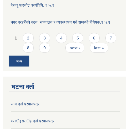
बेरुजु फर्स्यौट कार्यविधि, २०८२
नगर प्रहरीको गठन, सञ्चालन र व्यवस्थापन गर्ने सम्वन्धी विधेयक,२०८२
Pages
1
2
3
4
5
6
7
8
9
…
next ›
last »
अन्य
घटना दर्ता
जन्म दर्ता प्रमाणपत्र
बसार्इसरार्इ दर्ता प्रमाणपत्र