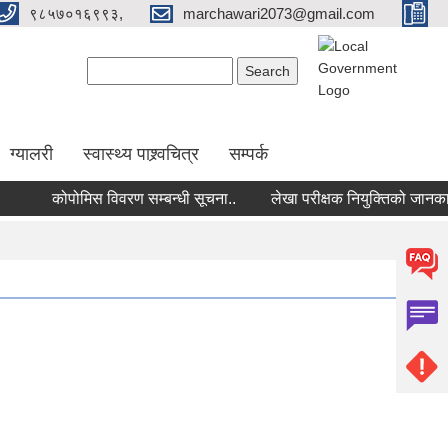
९८५७०१६९९३,
marchawari2073@gmail.com
Search form
Search
ग्यालरी
स्वास्थ्य पाश्र्वचित्र
सम्पर्क
कोपोमिस विवरण सम्बन्धी सूचना..
लेखा परीक्षक नियुक्तिको जानकारी प