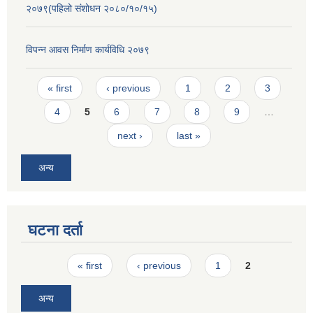
२०७९(पहिलो संशोधन २०८०/१०/१५)
विपन्न आवस निर्माण कार्यविधि २०७९
Pages
« first
‹ previous
1
2
3
4
5
6
7
8
9
…
next ›
last »
अन्य
घटना दर्ता
Pages
« first
‹ previous
1
2
अन्य