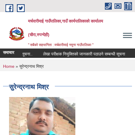
Skip to main content
मर्चवारीमाई गाउँपालिका,गाउँ कार्यपालिकाको कार्यालय
(खैरा,रुपन्देही)
" सबैको सहभागिता : मर्चवारीमाई नमुना गाउँपालिका "
समाचार
 सम्बन्धी सूचना..
लेखा परीक्षक नियुक्तिको जानकारी पठाउने सम्बन्धी सूचना
बजा
You are here
Home
» सुरेन्द्रनाथ मिश्र
सुरेन्द्रनाथ मिश्र