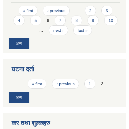
Pages
« first
‹ previous
…
2
3
4
5
6
7
8
9
10
…
next ›
last »
अन्य
घटना दर्ता
Pages
« first
‹ previous
1
2
अन्य
कर तथा शुल्कहरु