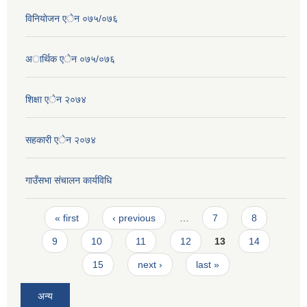
विनियाेजन एेन ०७५/०७६
अार्थिक एेन ०७५/०७६
शिक्षा एेन २०७४
सहकारी एेन २०७४
गाउँसभा संचालन कार्यविधि
Pages
« first
‹ previous
…
7
8
9
10
11
12
13
14
15
next ›
last »
अन्य