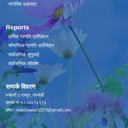
नागरिक वडापत्र
Reports
वार्षिक प्रगति प्रतिवेदन
चौमासिक प्रगति प्रतिवेदन
सार्वजनिक सुनुवाई
सार्वजनिक परीक्षण
सम्पर्क विवरण
मर्चवारी ३ रायपुर, रुपन्देही
सम्पर्क न: ९८५७०१६९९३
इमेल :
marchawari2073@gmail.com