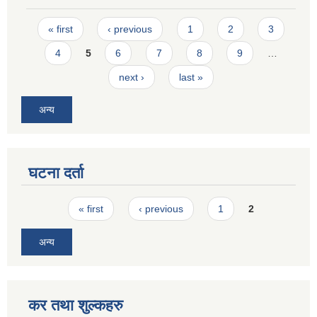
Pages
« first
‹ previous
1
2
3
4
5
6
7
8
9
…
next ›
last »
अन्य
घटना दर्ता
Pages
« first
‹ previous
1
2
अन्य
कर तथा शुल्कहरु