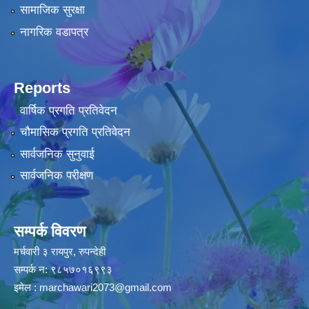
सामाजिक सुरक्षा
नागरिक वडापत्र
Reports
वार्षिक प्रगति प्रतिवेदन
चौमासिक प्रगति प्रतिवेदन
सार्वजनिक सुनुवाई
सार्वजनिक परीक्षण
सम्पर्क विवरण
मर्चवारी ३ रायपुर, रुपन्देही
सम्पर्क न: ९८५७०१६९९३
इमेल :
marchawari2073@gmail.com