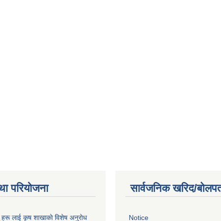
था परियोजना
सार्वजनिक खरिद/बोलपत
ू हरू लाई कृष शाखाकाे विशेष अनुराेध
Notice