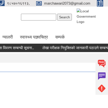
९८५७०१६९९३,
marchawari2073@gmail.com
Search form
Search
ग्यालरी
स्वास्थ्य पाश्र्वचित्र
सम्पर्क
ण सम्बन्धी सूचना..
लेखा परीक्षक नियुक्तिको जानकारी पठाउने सम्बन्धी सू