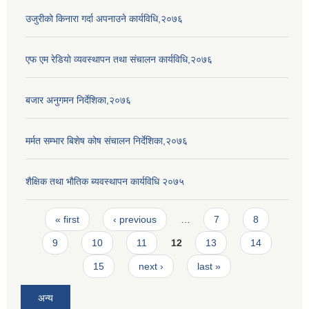
उजुरीको किनारा गर्दा अपनाउने कार्यविधि,२०७६
एफ एम रेडियो व्यवस्थापन तथा संचालन कार्यविधि,२०७६
बजार अनुगमन निर्देशिका,२०७६
मर्मत सम्भार बिशेष कोष संचालन निर्देशिका,२०७६
शैक्षिक तथा भाैतिक ब्यवस्थापन कार्यविधि २०७५
Pages
« first
‹ previous
…
7
8
9
10
11
12
13
14
15
next ›
last »
अन्य