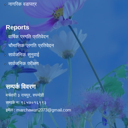
नागरिक वडापत्र
Reports
वार्षिक प्रगति प्रतिवेदन
चौमासिक प्रगति प्रतिवेदन
सार्वजनिक सुनुवाई
सार्वजनिक परीक्षण
सम्पर्क विवरण
मर्चवारी ३ रायपुर, रुपन्देही
सम्पर्क न: ९८५७०१६९९३
इमेल :
marchawari2073@gmail.com