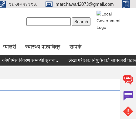
९८५७०१६९९३,
marchawari2073@gmail.com
Search form
Search
ग्यालरी
स्वास्थ्य पाश्र्वचित्र
सम्पर्क
ोमिस विवरण सम्बन्धी सूचना..
लेखा परीक्षक नियुक्तिको जानकारी पठाउने सम्