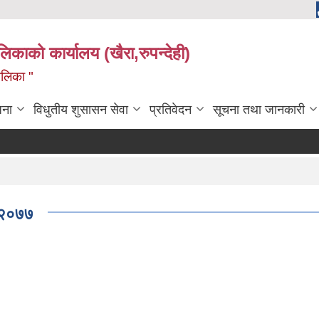
ालिकाको कार्यालय (खैरा,रुपन्देही)
ालिका "
जना
विधुतीय शुसासन सेवा
प्रतिवेदन
सूचना तथा जानकारी
कोप
६/२०७७