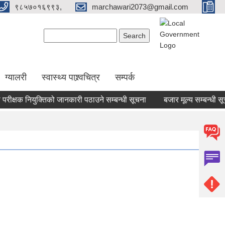
९८५७०१६९९३,
marchawari2073@gmail.com
Search form
Search
ग्यालरी
स्वास्थ्य पाश्र्वचित्र
सम्पर्क
क्षक नियुक्तिको जानकारी पठाउने सम्बन्धी सूचना
बजार मूल्य सम्बन्धी सूचना.