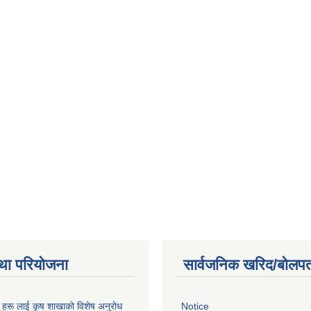
था परियोजना
सार्वजनिक खरिद/बोलपत
ू हरू लाई कृष शाखाकाे विशेष अनुराेध
Notice