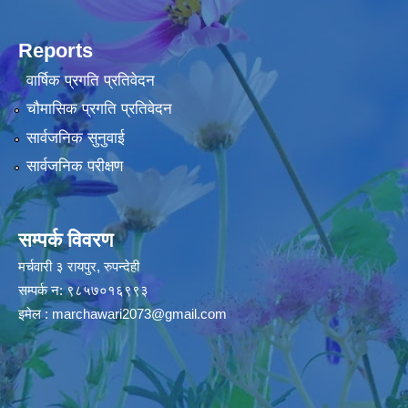
Reports
वार्षिक प्रगति प्रतिवेदन
चौमासिक प्रगति प्रतिवेदन
सार्वजनिक सुनुवाई
सार्वजनिक परीक्षण
सम्पर्क विवरण
मर्चवारी ३ रायपुर, रुपन्देही
सम्पर्क न: ९८५७०१६९९३
इमेल :
marchawari2073@gmail.com