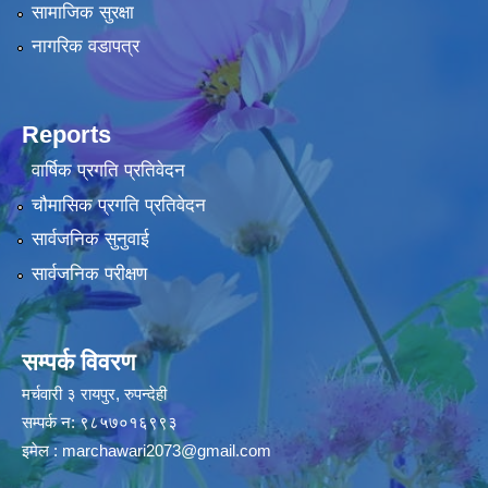
सामाजिक सुरक्षा
नागरिक वडापत्र
Reports
वार्षिक प्रगति प्रतिवेदन
चौमासिक प्रगति प्रतिवेदन
सार्वजनिक सुनुवाई
सार्वजनिक परीक्षण
सम्पर्क विवरण
मर्चवारी ३ रायपुर, रुपन्देही
सम्पर्क न: ९८५७०१६९९३
इमेल :
marchawari2073@gmail.com