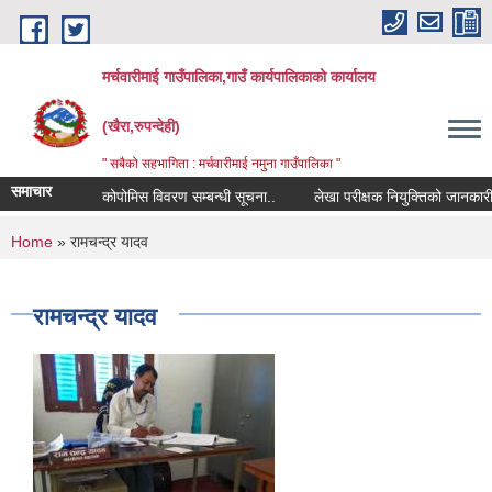
Skip to main content
मर्चवारीमाई गाउँपालिका,गाउँ कार्यपालिकाको कार्यालय
(खैरा,रुपन्देही)
" सबैको सहभागिता : मर्चवारीमाई नमुना गाउँपालिका "
समाचार
कोपोमिस विवरण सम्बन्धी सूचना..
लेखा परीक्षक नियुक्तिको जानकारी पठा
You are here
Home
» रामचन्द्र यादव
रामचन्द्र यादव