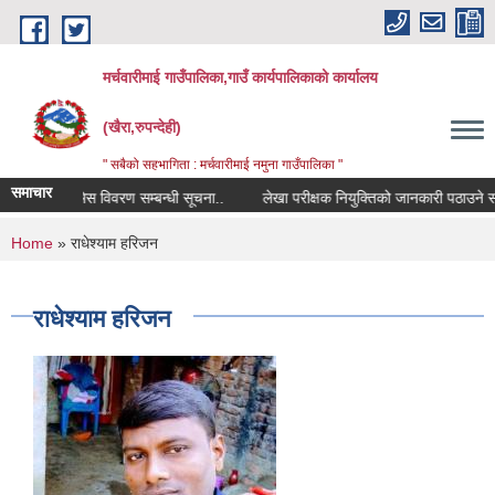
Skip to main content
मर्चवारीमाई गाउँपालिका,गाउँ कार्यपालिकाको कार्यालय
(खैरा,रुपन्देही)
" सबैको सहभागिता : मर्चवारीमाई नमुना गाउँपालिका "
समाचार
कोपोमिस विवरण सम्बन्धी सूचना..
लेखा परीक्षक नियुक्तिको जानकारी पठाउने सम्बन्
You are here
Home
» राधेश्याम हरिजन
राधेश्याम हरिजन