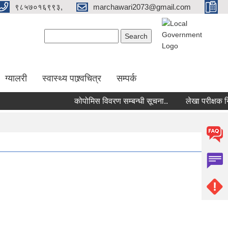
९८५७०१६९९३,
marchawari2073@gmail.com
Search form
Search
ग्यालरी
स्वास्थ्य पाश्र्वचित्र
सम्पर्क
कोपोमिस विवरण सम्बन्धी सूचना..
लेखा परीक्षक निय