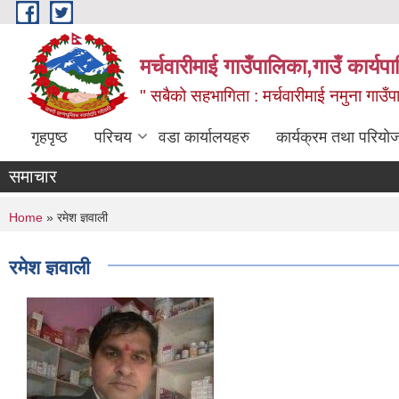
Skip to main content
मर्चवारीमाई गाउँपालिका,गाउँ कार्यप
" सबैको सहभागिता : मर्चवारीमाई नमुना गाउँप
गृहपृष्ठ
परिचय
वडा कार्यालयहरु
कार्यक्रम तथा परियो
समाचार
You are here
Home
» रमेश ज्ञवाली
रमेश ज्ञवाली