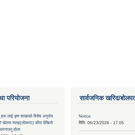
था परियोजना
सार्वजनिक खरिद/बोलपत
ू हरू लाई कृष शाखाकाे विशेष अनुराेध
Notice
े खेतमा सलह(लाेकस्ट) कीरा देखियाे
मिति:
06/23/2026 - 17:05
 अपनाउनु हाेला