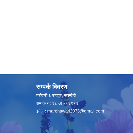
सम्पर्क विवरण
मर्चवारी ३ रायपुर, रुपन्देही
सम्पर्क न: ९८५७०१६९९३
इमेल :
marchawari2073@gmail.com