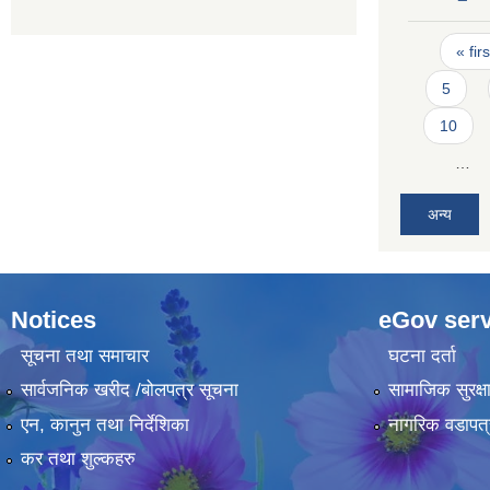
Pages
« firs
5
10
…
अन्य
Notices
eGov serv
सूचना तथा समाचार
घटना दर्ता
सार्वजनिक खरीद /बोलपत्र सूचना
सामाजिक सुरक्ष
एन, कानुन तथा निर्देशिका
नागरिक वडापत्
कर तथा शुल्कहरु