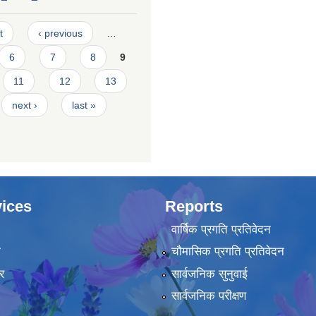
t
‹ previous
…
6
7
8
9
11
12
13
next ›
last »
ices
Reports
वार्षिक प्रगति प्रतिवेदन
ा
चौमासिक प्रगति प्रतिवेदन
र
सार्वजनिक सुनुवाई
सार्वजनिक परीक्षण