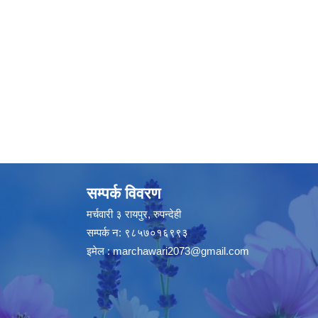
सम्पर्क विवरण
मर्चवारी ३ रायपुर, रुपन्देही
सम्पर्क न: ९८५७०१६९९३
इमेल :
marchawari2073@gmail.com