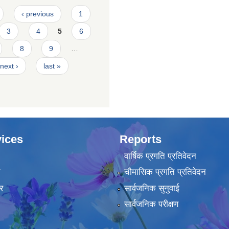
‹ previous
1
3
4
5
6
8
9
…
next ›
last »
ices
Reports
वार्षिक प्रगति प्रतिवेदन
ा
चौमासिक प्रगति प्रतिवेदन
र
सार्वजनिक सुनुवाई
सार्वजनिक परीक्षण