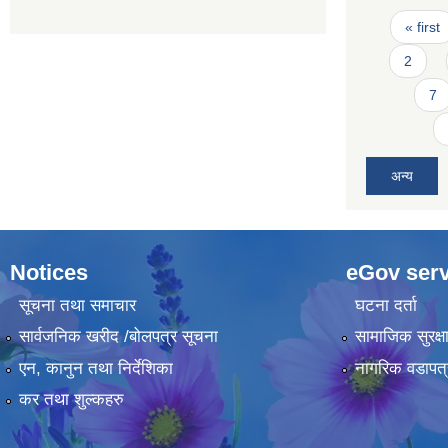
Pages
« first
2
7
अन्य
Notices
eGov serv
सूचना तथा समाचार
घटना दर्ता
सार्वजनिक खरीद /बोलपत्र सूचना
सामाजिक सुरक्ष
एन, कानुन तथा निर्देशिका
नागरिक वडापत्
कर तथा शुल्कहरु