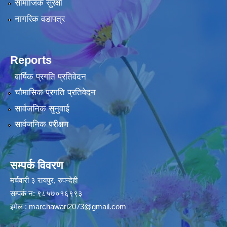
सामाजिक सुरक्षा
नागरिक वडापत्र
Reports
वार्षिक प्रगति प्रतिवेदन
चौमासिक प्रगति प्रतिवेदन
सार्वजनिक सुनुवाई
सार्वजनिक परीक्षण
सम्पर्क विवरण
मर्चवारी ३ रायपुर, रुपन्देही
सम्पर्क न: ९८५७०१६९९३
इमेल :
marchawari2073@gmail.com