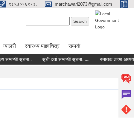
९८५७०१६९९३,
marchawari2073@gmail.com
Search form
Search
ग्यालरी
स्वास्थ्य पाश्र्वचित्र
सम्पर्क
सम्बन्धी सूचना..
सूची दर्ता सम्बन्धी सूचना......
स्नातक तहमा अध्ययनको ला