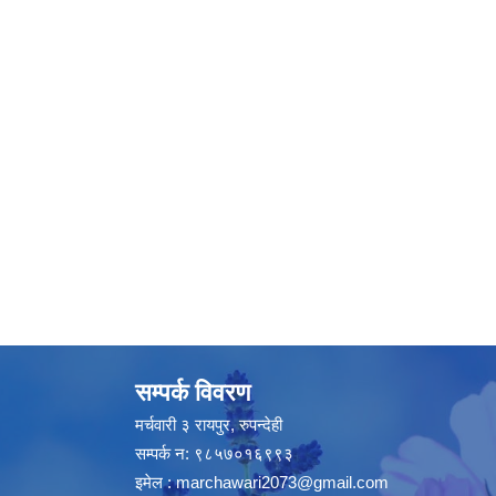
सम्पर्क विवरण
मर्चवारी ३ रायपुर, रुपन्देही
सम्पर्क न: ९८५७०१६९९३
इमेल :
marchawari2073@gmail.com