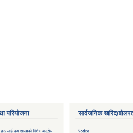
था परियोजना
सार्वजनिक खरिद/बोलपत
ू हरू लाई कृष शाखाकाे विशेष अनुराेध
Notice