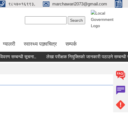
९८५७०१६९९३,
marchawari2073@gmail.com
Search form
Search
ग्यालरी
स्वास्थ्य पाश्र्वचित्र
सम्पर्क
 सम्बन्धी सूचना..
लेखा परीक्षक नियुक्तिको जानकारी पठाउने सम्बन्धी सूचन