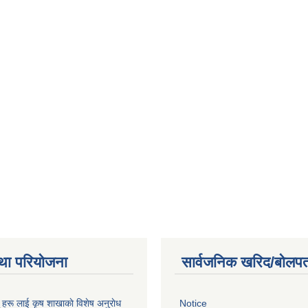
था परियोजना
सार्वजनिक खरिद/बोलपत
ू हरू लाई कृष शाखाकाे विशेष अनुराेध
Notice