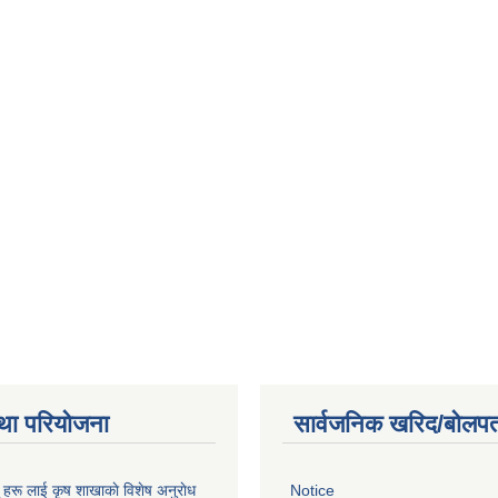
था परियोजना
सार्वजनिक खरिद/बोलपत
ू हरू लाई कृष शाखाकाे विशेष अनुराेध
Notice