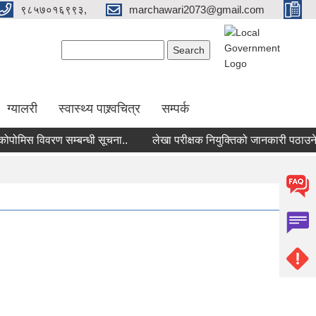
९८५७०१६९९३,
marchawari2073@gmail.com
Search form
Search
ग्यालरी
स्वास्थ्य पाश्र्वचित्र
सम्पर्क
मिस विवरण सम्बन्धी सूचना..
लेखा परीक्षक नियुक्तिको जानकारी पठाउने सम्