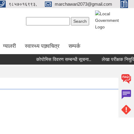
९८५७०१६९९३,
marchawari2073@gmail.com
Search form
Search
ग्यालरी
स्वास्थ्य पाश्र्वचित्र
सम्पर्क
कोपोमिस विवरण सम्बन्धी सूचना..
लेखा परीक्षक नियुक्तिक