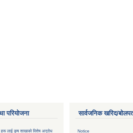
था परियोजना
सार्वजनिक खरिद/बोलपत
ू हरू लाई कृष शाखाकाे विशेष अनुराेध
Notice