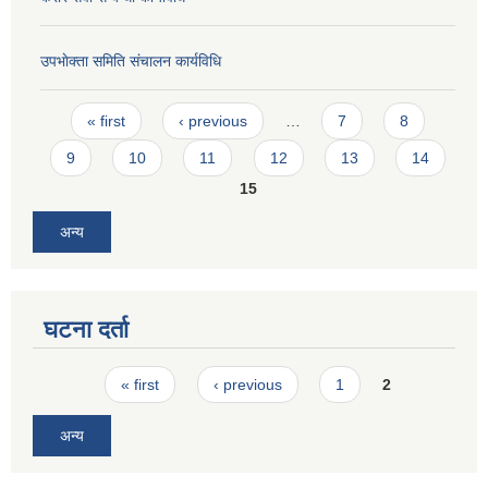
उपभाेक्ता समिति संचालन कार्यविधि
Pages
« first
‹ previous
…
7
8
9
10
11
12
13
14
15
अन्य
घटना दर्ता
Pages
« first
‹ previous
1
2
अन्य