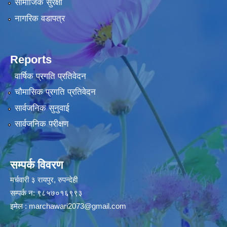
सामाजिक सुरक्षा
नागरिक वडापत्र
Reports
वार्षिक प्रगति प्रतिवेदन
चौमासिक प्रगति प्रतिवेदन
सार्वजनिक सुनुवाई
सार्वजनिक परीक्षण
सम्पर्क विवरण
मर्चवारी ३ रायपुर, रुपन्देही
सम्पर्क न: ९८५७०१६९९३
इमेल :
marchawari2073@gmail.com