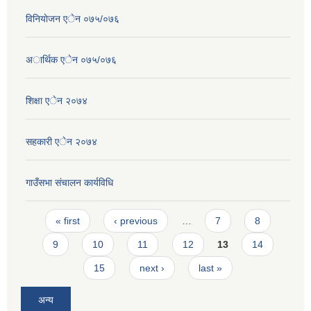
विनियाेजन एेन ०७५/०७६
अार्थिक एेन ०७५/०७६
शिक्षा एेन २०७४
सहकारी एेन २०७४
गाउँसभा संचालन कार्यविधि
Pages
« first
‹ previous
…
7
8
9
10
11
12
13
14
15
next ›
last »
अन्य