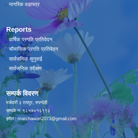
नागरिक वडापत्र
Reports
वार्षिक प्रगति प्रतिवेदन
चौमासिक प्रगति प्रतिवेदन
सार्वजनिक सुनुवाई
सार्वजनिक परीक्षण
सम्पर्क विवरण
मर्चवारी ३ रायपुर, रुपन्देही
सम्पर्क न: ९८५७०१६९९३
इमेल :
marchawari2073@gmail.com