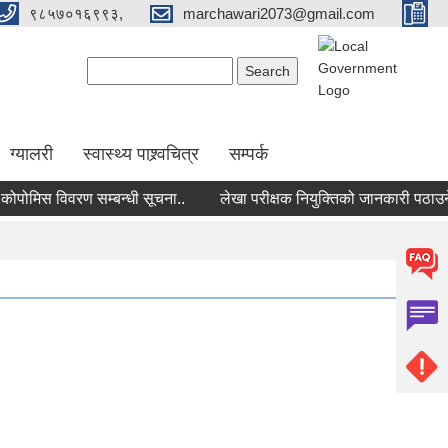
९८५७०१६९९३,
marchawari2073@gmail.com
Search form
Search
ग्यालरी
स्वास्थ्य पाश्र्वचित्र
सम्पर्क
मिस विवरण सम्बन्धी सूचना..
लेखा परीक्षक नियुक्तिको जानकारी पठाउने सम्