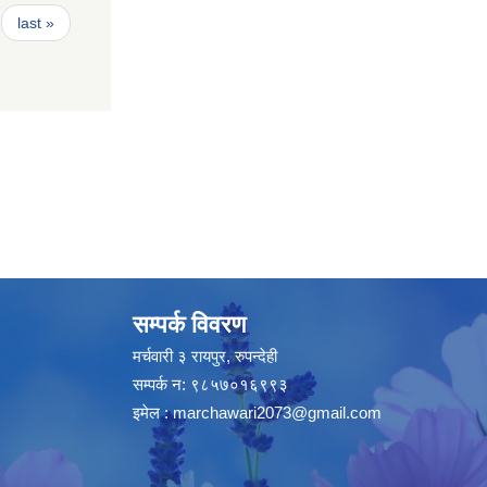
last »
सम्पर्क विवरण
मर्चवारी ३ रायपुर, रुपन्देही
सम्पर्क न: ९८५७०१६९९३
इमेल :
marchawari2073@gmail.com