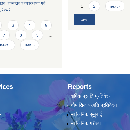
ठन, सञ्चालन र व्यवस्थापन गर्ने
Pages
1
2
next ›
यक,२०८२
अन्य
3
4
5
7
8
9
…
next ›
last »
ices
Reports
वार्षिक प्रगति प्रतिवेदन
ा
चौमासिक प्रगति प्रतिवेदन
र
सार्वजनिक सुनुवाई
सार्वजनिक परीक्षण