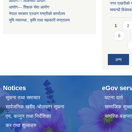
आयोग--- लोकसेवा आयोग
नगर प्रहरीको ग
आयोग--- शिक्षक सेवा आयोग
सम्वन्धी विधे
नेपाल सरकार प्रधान मन्त्रीको कार्यालय
भुमि व्यवस्था , कृषि तथा सहकारी मन्त्रालय
Pages
1
2
6
अन्य
Notices
eGov serv
सूचना तथा समाचार
घटना दर्ता
सार्वजनिक खरीद /बोलपत्र सूचना
सामाजिक सुरक्ष
एन, कानुन तथा निर्देशिका
नागरिक वडापत्
कर तथा शुल्कहरु