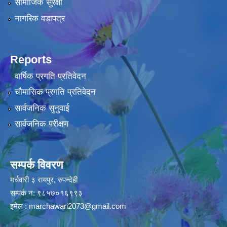
सामाजिक सुरक्षा
नागरिक वडापत्र
Reports
वार्षिक प्रगति प्रतिवेदन
चौमासिक प्रगति प्रतिवेदन
सार्वजनिक सुनुवाई
सार्वजनिक परीक्षण
सम्पर्क विवरण
मर्चवारी ३ रायपुर, रुपन्देही
सम्पर्क न: ९८५७०१६९९३
इमेल :
marchawari2073@gmail.com