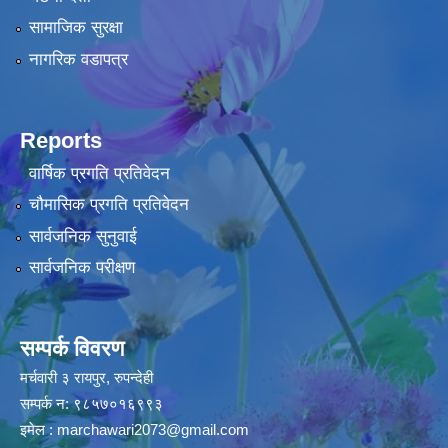
सामाजिक सुरक्षा
नागरिक वडापत्र
Reports
वार्षिक प्रगति प्रतिवेदन
चौमासिक प्रगति प्रतिवेदन
सार्वजनिक सुनुवाई
सार्वजनिक परीक्षण
सम्पर्क विवरण
मर्चवारी ३ रायपुर, रुपन्देही
सम्पर्क न: ९८५७०१६९९३
इमेल :
marchawari2073@gmail.com