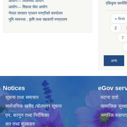
आयोग--- लोकसेवा आयोग
एकिकृत कार्यव
आयोग--- शिक्षक सेवा आयोग
नेपाल सरकार प्रधान मन्त्रीको कार्यालय
Pages
« first
भुमि व्यवस्था , कृषि तथा सहकारी मन्त्रालय
2
7
अन्य
Notices
eGov serv
सूचना तथा समाचार
घटना दर्ता
सार्वजनिक खरीद /बोलपत्र सूचना
सामाजिक सुरक्ष
एन, कानुन तथा निर्देशिका
नागरिक वडापत्
कर तथा शुल्कहरु