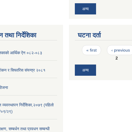
अन्य
न तथा निर्देशिका
घटना दर्ता
Pages
« first
‹ previous
पालिकाको आर्थिक ऐन ०८२-०८३
2
शांकन र सिफारिस संयन्त्र २०८१
अन्य
 योजना
न व्यवस्थापन निर्देशिका,२०७९ (पहिलो
/०९/२९)
्षण, सम्बर्धन तथा प्रवधन सम्बन्धी