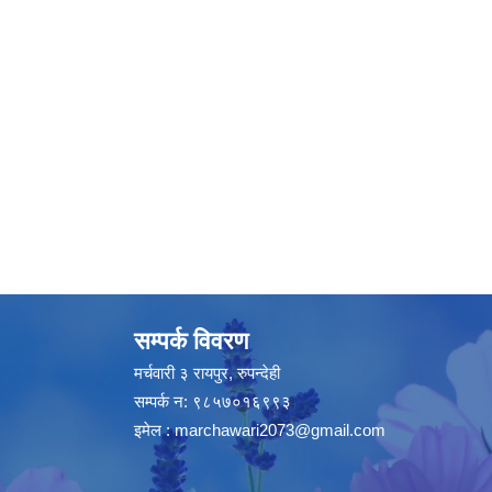
सम्पर्क विवरण
मर्चवारी ३ रायपुर, रुपन्देही
सम्पर्क न: ९८५७०१६९९३
इमेल :
marchawari2073@gmail.com