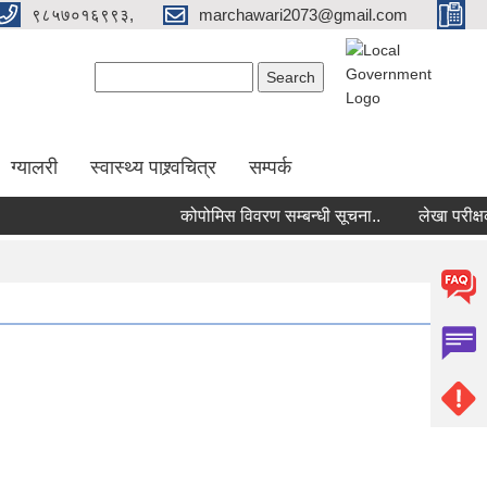
९८५७०१६९९३,
marchawari2073@gmail.com
Search form
Search
ग्यालरी
स्वास्थ्य पाश्र्वचित्र
सम्पर्क
कोपोमिस विवरण सम्बन्धी सूचना..
लेखा परीक्षक नि