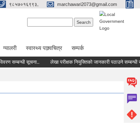
९८५७०१६९९३,
marchawari2073@gmail.com
Search form
Search
ग्यालरी
स्वास्थ्य पाश्र्वचित्र
सम्पर्क
ण सम्बन्धी सूचना..
लेखा परीक्षक नियुक्तिको जानकारी पठाउने सम्बन्धी सूच